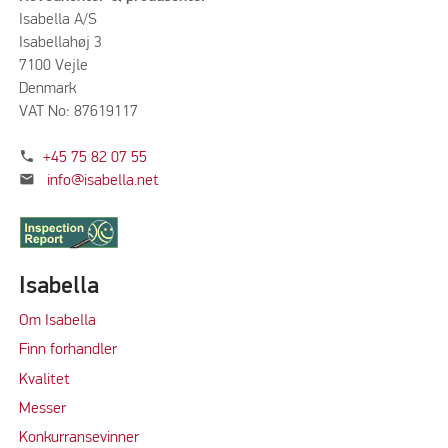
Isabella A/S
Isabellahøj 3
7100 Vejle
Denmark
VAT No: 87619117
phone
+45 75 82 07 55
mail
info@isabella.net
Isabella
Om Isabella
Finn forhandler
Kvalitet
M
e
sser
Konkurransevinner