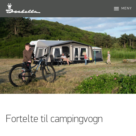
menu
MENY
Fortelte til campingvogn