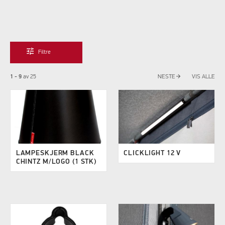
tune
Filtre
arrow_forward
1 - 9
av
25
NESTE
VIS ALLE
LAMPESKJERM BLACK
CLICKLIGHT 12 V
CHINTZ M/LOGO (1 STK)