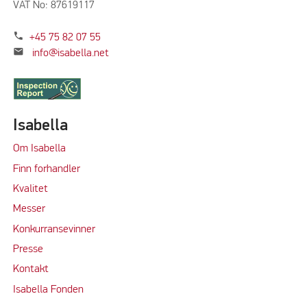
VAT No: 87619117
phone
+45 75 82 07 55
mail
info@isabella.net
Isabella
Om Isabella
Finn forhandler
Kvalitet
M
e
sser
Konkurransevinner
Press
e
Kontakt
Isabella Fonden