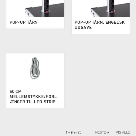
POP-UP TÅRN
POP-UP TÅRN, ENGELSK
UDGAVE
50 CM
MELLEMSTYKKE/FORL
ÆNGER TIL LED STRIP
arrow_forward
1 - 9
av
25
NESTE
VIS ALLE