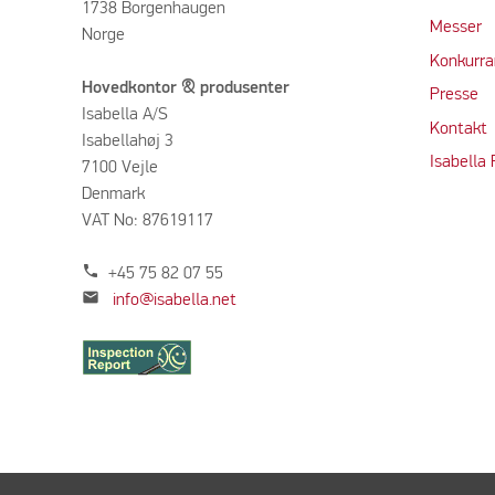
1738 Borgenhaugen
M
e
sser
Norge
Konkurra
Hovedkontor & produsenter
Press
e
Isabella A/S
Kontakt
Isabellahøj 3
Isabella
7100 Vejle
Denmark
VAT No: 87619117
phone
+45 75 82 07 55
mail
info@isabella.net