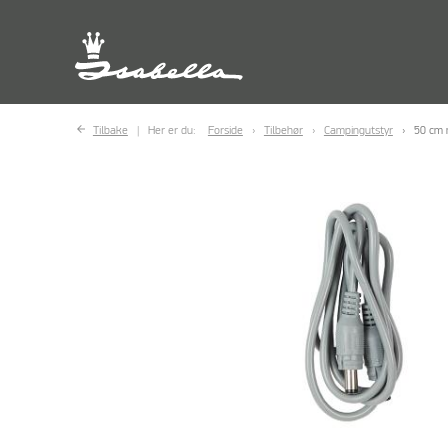
Tilbake
Her er du:
Forside
Tilbehør
Campingutstyr
50 cm 