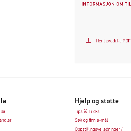
INFORMASJON OM TIL
vertical_align_bottom
Hent produkt-PDF
lla
Hjelp og støtte
lla
Tips & Tricks
andler
Søk og finn a-mål
Oppstillingsveiledninger /