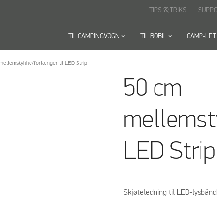
TIPS & TRIKS
SUPP
TIL CAMPINGVOGN
keyboard_arrow_down
TIL BOBIL
keyboard_arrow_down
CAMP-LET
mellemstykke/forlænger til LED Strip
50 cm
mellemsty
LED Strip
Skjøteledning til LED-lysbånd