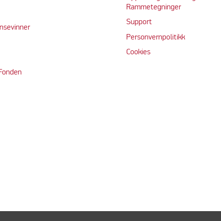
Rammetegninger
Support
nsevinner
Personvernpolitikk
Cookie
s
 Fonden