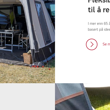
Fleksi
til å r
I mer enn 65 å
basert på idee
Se 