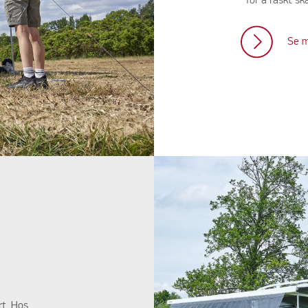
for å raskt sk
Se m
t. Hos