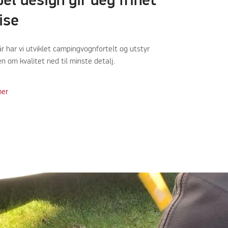
bel design gir deg frihet
eise
r har vi utviklet campingvognfortelt og utstyr
n om kvalitet ned til minste detalj.
mer