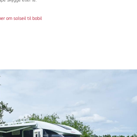
ape skygge eller le.
er om solseil til bobil