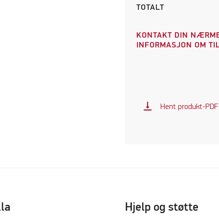
TOTALT
KONTAKT DIN NÆRME
INFORMASJON OM TIL
vertical_align_bottom
Hent produkt-PDF
lla
Hjelp og støtte