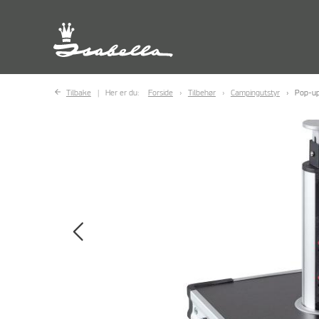
Tilbake
Her er du:
Forside
Tilbehør
Campingutstyr
Pop-up