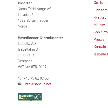
Om Isabe
Importør
Kama Fritid Norge AS
Finn forh
Iseveien 6
Kvalitet
1738 Borgenhaugen
M
e
sser
Norge
Konkurra
Hovedkontor & produsenter
Press
e
Isabella A/S
Kontakt
Isabellahøj 3
Isabella
7100 Vejle
Denmark
VAT No: 87619117
phone
+45 75 82 07 55
mail
info@isabella.net