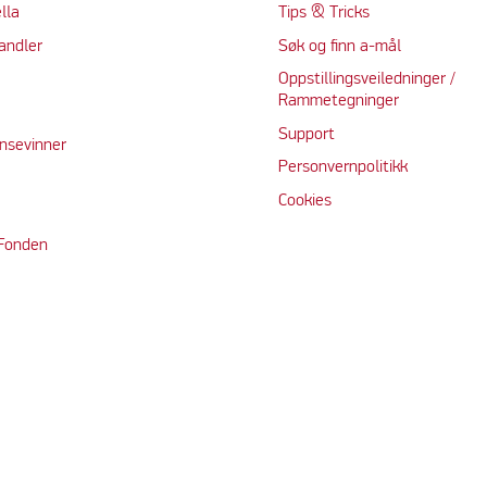
lla
Tips & Tricks
andler
Søk og finn a-mål
Oppstillingsveiledninger /
Rammetegninger
Support
nsevinner
Personvernpolitikk
Cookie
s
 Fonden