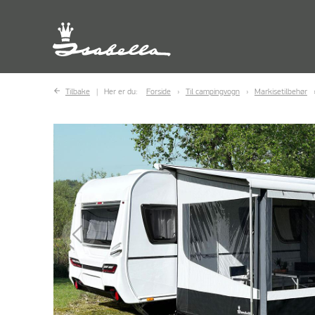
Tilbake
Her er du:
Forside
Til campingvogn
Markisetilbehør