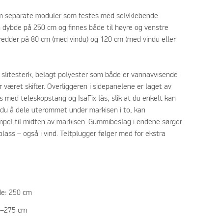
fem separate moduler som festes med selvklebende
 dybde på 250 cm og finnes både til høyre og venstre
bredder på 80 cm (med vindu) og 120 cm (med vindu eller
 i slitesterk, belagt polyester som både er vannavvisende
 været skifter. Overliggeren i sidepanelene er laget av
s med teleskopstang og IsaFix lås, slik at du enkelt kan
du å dele uterommet under markisen i to, kan
empel til midten av markisen. Gummibeslag i endene sørger
lass – også i vind. Teltplugger følger med for ekstra
de: 250 cm
5–275 cm