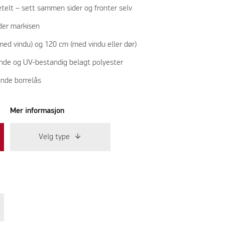
etelt – sett sammen sider og fronter selv
nder markisen
med vindu) og 120 cm (med vindu eller dør)
ende og UV-bestandig belagt polyester
nde borrelås
Mer informasjon
Velg type