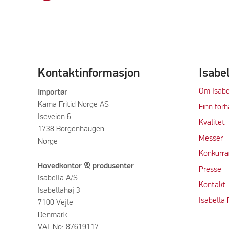
Kontaktinformasjon
Isabe
Om Isabe
Importør
Kama Fritid Norge AS
Finn forh
Iseveien 6
Kvalitet
1738 Borgenhaugen
M
e
sser
Norge
Konkurra
Hovedkontor & produsenter
Press
e
Isabella A/S
Kontakt
Isabellahøj 3
Isabella
7100 Vejle
Denmark
VAT No: 87619117