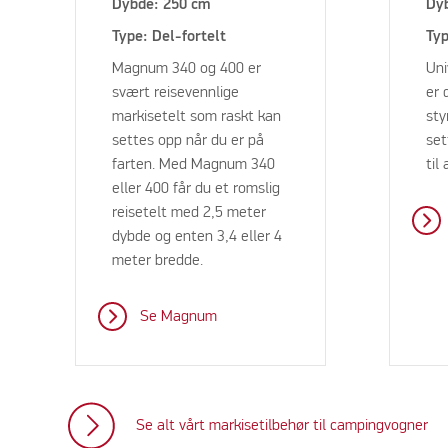
Dybde: 250 cm
Dy
Type: Del-fortelt
Typ
Magnum 340 og 400 er
Uni
svært reisevennlige
er 
markisetelt som raskt kan
sty
settes opp når du er på
set
farten. Med Magnum 340
til 
eller 400 får du et romslig
reisetelt med 2,5 meter
dybde og enten 3,4 eller 4
meter bredde.
Se Magnum
Se alt vårt markisetilbehør til campingvogner