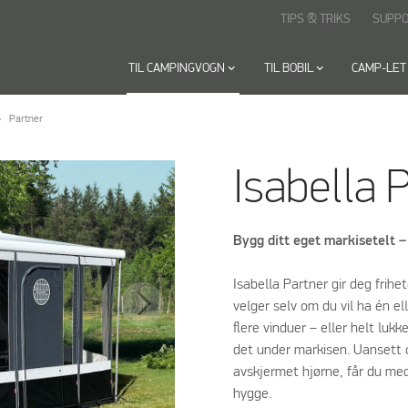
TIPS & TRIKS
SUPP
TIL CAMPINGVOGN
keyboard_arrow_down
TIL BOBIL
keyboard_arrow_down
CAMP-LET
Partner
Isabella 
Bygg ditt eget markisetelt 
Isabella Partner gir deg frihe
velger selv om du vil ha én el
flere vinduer – eller helt luk
det under markisen. Uansett
avskjermet hjørne, får du med 
hygge.