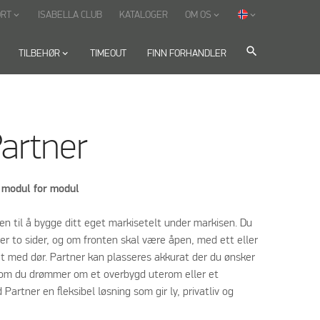
ORT
ISABELLA CLUB
KATALOGER
OM OS
keyboard_arrow_down
keyboard_arrow_down
keyboard_arrow_down
search
TILBEHØR
keyboard_arrow_down
TIMEOUT
FINN FORHANDLER
Partner
– modul for modul
ten til å bygge ditt eget markisetelt under markisen. Du
ler to sider, og om fronten skal være åpen, med ett eller
ket med dør. Partner kan plasseres akkurat der du ønsker
 om du drømmer om et overbygd uterom eller et
Partner en fleksibel løsning som gir ly, privatliv og