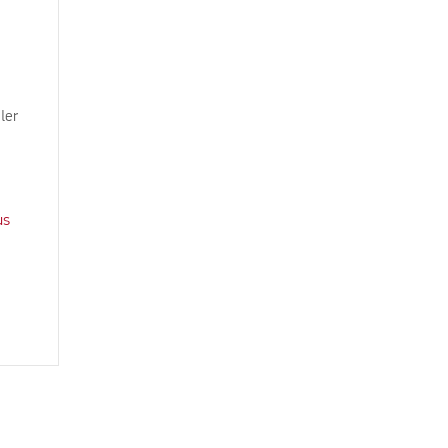
ler
us