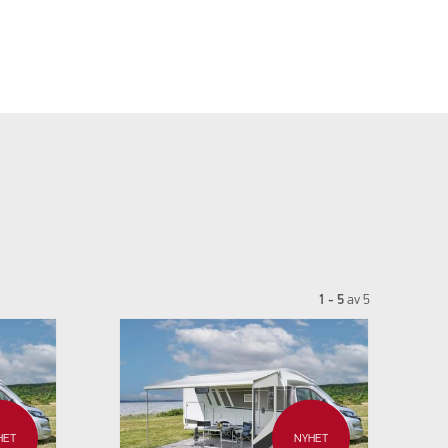
1 - 5
av
5
HET
NYHET