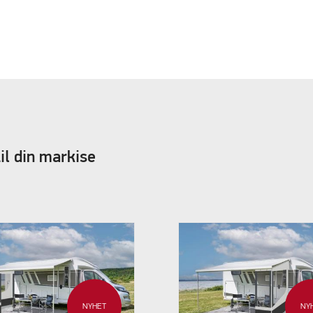
il din markise
NYHET
NY