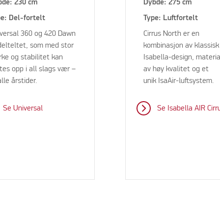
bde: 230 cm
Dybde: 275 cm
e: Del-fortelt
Type: Luftfortelt
versal 360 og 420 Dawn
Cirrus North er en
delteltet, som med stor
kombinasjon av klassisk
rke og stabilitet kan
Isabella-design, materia
tes opp i all slags vær –
av høy kvalitet og et
alle årstider.
unik IsaAir-luftsystem.
Se Universal
Se Isabella AIR Cirr