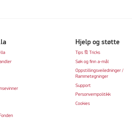
lla
Hjelp og støtte
lla
Tips & Tricks
andler
Søk og finn a-mål
Oppstillingsveiledninger /
Rammetegninger
Support
nsevinner
Personvernpolitikk
Cookie
s
 Fonden