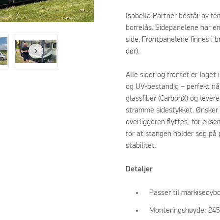
Isabella Partner består av 
borrelås. Sidepanelene har en
side. Frontpanelene finnes i 
dør).
Alle sider og fronter er laget
og UV-bestandig – perfekt når
glassfiber (CarbonX) og levere
stramme sidestykket. Ønsker 
overliggeren flyttes, for eks
for at stangen holder seg på p
stabilitet.
Detaljer
Passer til markisedyb
Monteringshøyde: 24