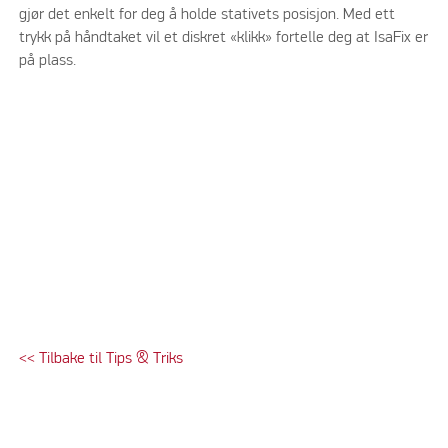
gjør det enkelt for deg å holde stativets posisjon. Med ett
trykk på håndtaket vil et diskret «klikk» fortelle deg at IsaFix er
på plass.
<< Tilbake til Tips & Triks
Please accept marketing cookies to watch this video