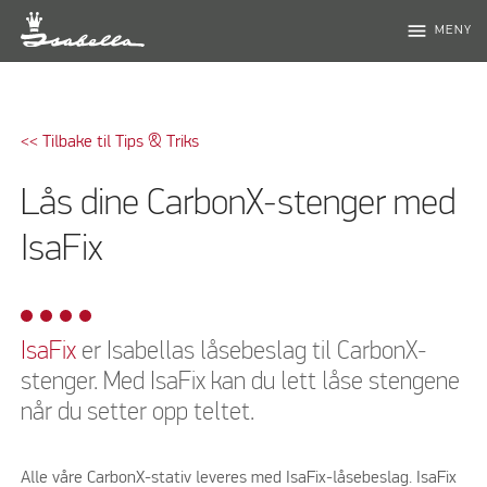
menu
MENY
<< Tilbake til Tips & Triks
Lås dine CarbonX-stenger med
IsaFix
IsaFix
er Isabellas låsebeslag til CarbonX-
stenger. Med IsaFix kan du lett låse stengene
når du setter opp teltet.
Alle våre CarbonX-stativ leveres med IsaFix-låsebeslag. IsaFix