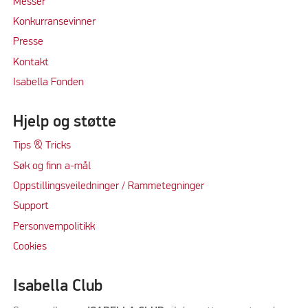
M
e
sser
Konkurransevinner
Press
e
Kontakt
Isabella Fonden
Hjelp og støtte
Tips & Tricks
Søk og finn a-mål
Oppstillingsveiledninger / Rammetegninger
Support
Personvernpolitikk
Cookie
s
Isabella Club