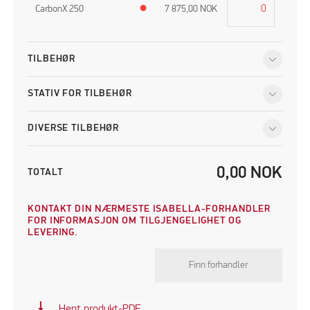
CarbonX 250
●
7 875,00
NOK
TILBEHØR
STATIV FOR TILBEHØR
DIVERSE TILBEHØR
0,00
NOK
TOTALT
KONTAKT DIN NÆRMESTE ISABELLA-FORHANDLER
FOR INFORMASJON OM TILGJENGELIGHET OG
LEVERING.
Finn forhandler
vertical_align_bottom
Hent produkt-PDF