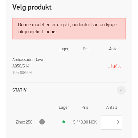
Velg produkt
Denne modellen er utgått, nedenfor kan du kjøpe
tilgjengelig tilbehør
Lager
Pris
Antall
Ambassador Dawn
Utgått
A850/G14
105308509
STATIV
Lager
Pris
Antall
info
Zinox 250
●
5 440,00
NOK