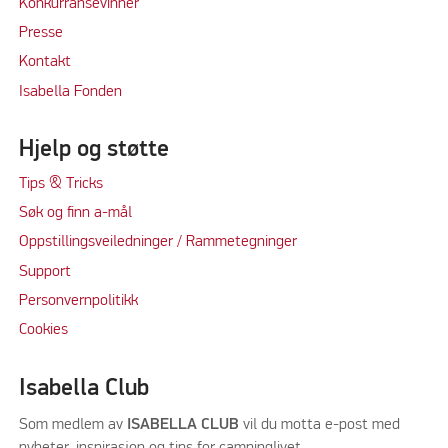
Konkurransevinner
Press
e
Kontakt
Isabella Fonden
Hjelp og støtte
Tips & Tricks
Søk og finn a-mål
Oppstillingsveiledninger / Rammetegninger
Support
Personvernpolitikk
Cookie
s
Isabella Club
Som medlem av
ISABELLA CLUB
vil du motta e-post med
nyheter, inspirasjon og tips for campinglivet.