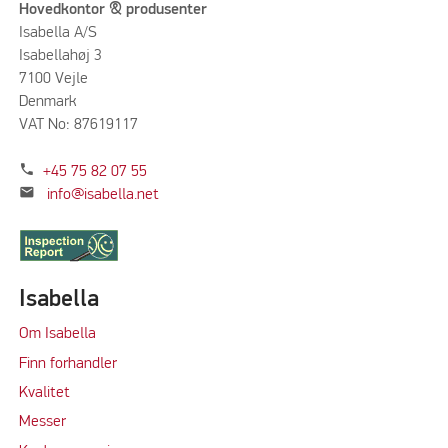
Hovedkontor & produsenter
Isabella A/S
Isabellahøj 3
7100 Vejle
Denmark
VAT No: 87619117
phone
+45 75 82 07 55
mail
info@isabella.net
Isabella
Om Isabella
Finn forhandler
Kvalitet
M
e
sser