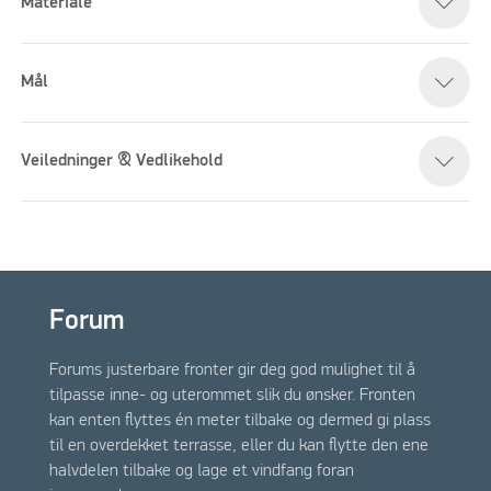
Materiale
Mål
Veiledninger & Vedlikehold
Forum
Forums justerbare fronter gir deg god mulighet til å
tilpasse inne- og uterommet slik du ønsker. Fronten
kan enten flyttes én meter tilbake og dermed gi plass
til en overdekket terrasse, eller du kan flytte den ene
halvdelen tilbake og lage et vindfang foran