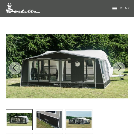
menu
MENY