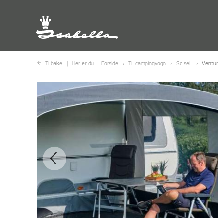
Tilbake
Her er du:
Forside
Til campingvogn
Solseil
Ventur