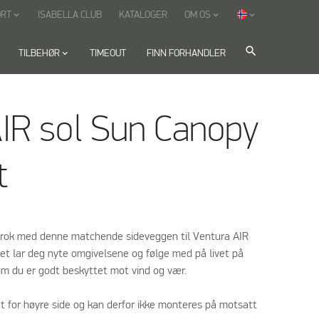
ORT
ISABELLA CLUB
KATALOGER
OM OS
keyboard_arrow_down
keyboard_arrow_down
keyboard_arrow_down
search
TILBEHØR
keyboard_arrow_down
TIMEOUT
FINN FORHANDLER
IR sol Sun Canopy
t
 krok med denne matchende sideveggen til Ventura AIR
duet lar deg nyte omgivelsene og følge med på livet på
m du er godt beskyttet mot vind og vær.
et for høyre side og kan derfor ikke monteres på motsatt