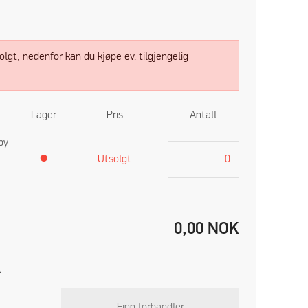
lgt, nedenfor kan du kjøpe ev. tilgjengelig
Lager
Pris
Antall
py
●
Utsolgt
0,00
NOK
t
Finn forhandler