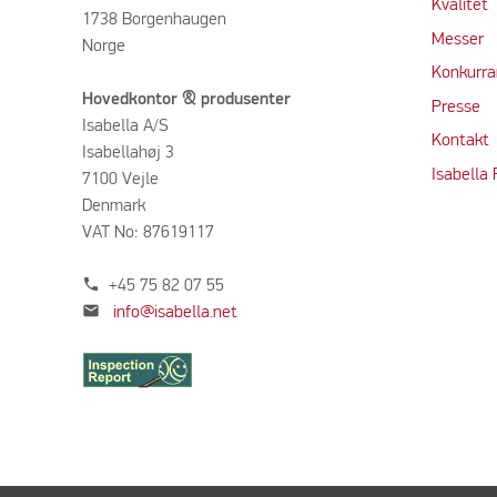
Kvalitet
1738 Borgenhaugen
M
e
sser
Norge
Konkurra
Hovedkontor & produsenter
Press
e
Isabella A/S
Kontakt
Isabellahøj 3
Isabella
7100 Vejle
Denmark
VAT No: 87619117
phone
+45 75 82 07 55
mail
info@isabella.net