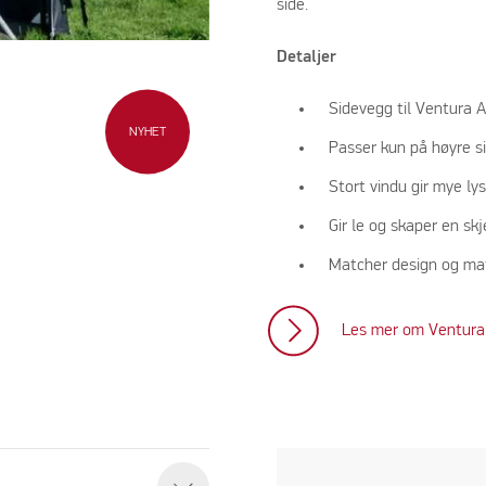
side.
Detaljer
Sidevegg til Ventura AI
NYHET
Passer kun på høyre s
Stort vindu gir mye lys 
Gir le og skaper en sk
Matcher design og mat
Les mer om Ventura 