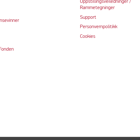
Oppstillingsveiledninger /
Rammetegninger
Support
nsevinner
Personvernpolitikk
Cookie
s
 Fonden