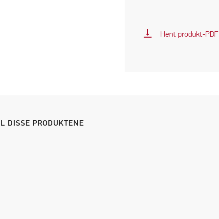
vertical_align_bottom
Hent produkt-PDF
IL DISSE PRODUKTENE