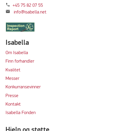
phone
+45 75 82 07 55
mail
info@isabella.net
Isabella
Om Isabella
Finn forhandler
Kvalitet
M
e
sser
Konkurransevinner
Press
e
Kontakt
Isabella Fonden
Hjelp og støtte