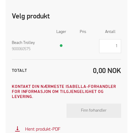
Velg produkt
Lager
Pris
Antall
Beach Trolley
●
900060575
0,00
NOK
TOTALT
KONTAKT DIN NÆRMESTE ISABELLA-FORHANDLER
FOR INFORMASJON OM TILGJENGELIGHET OG
LEVERING.
Finn forhandler
vertical_align_bottom
Hent produkt-PDF