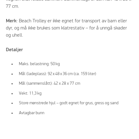
77 cm.
Merk
: Beach Trolley er ikke egnet for transport av barn eller
dyr, og må ikke brukes som klatrestativ – for å unngå skader
og uhell.
Detaljer
Maks. belastning: 50 kg
Mål (ladeplass): 92 x 48 x 36 cm (ca. 159 liter)
Mål (sammenslått): 42 x 28 x 77 cm
Vekt: 11,3 kg
Store mønstrede hjul – godt egnet for grus, gress og sand
Avtagbar bunn