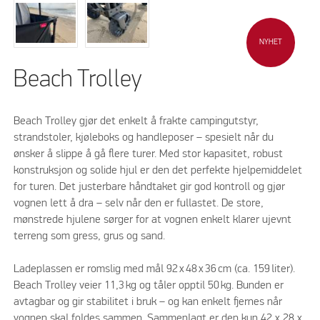
NYHET
Beach Trolley
Beach Trolley gjør det enkelt å frakte campingutstyr,
strandstoler, kjøleboks og handleposer – spesielt når du
ønsker å slippe å gå flere turer. Med stor kapasitet, robust
konstruksjon og solide hjul er den det perfekte hjelpemiddelet
for turen. Det justerbare håndtaket gir god kontroll og gjør
vognen lett å dra – selv når den er fullastet. De store,
mønstrede hjulene sørger for at vognen enkelt klarer ujevnt
terreng som gress, grus og sand.
Ladeplassen er romslig med mål 92 x 48 x 36 cm (ca. 159 liter).
Beach Trolley veier 11,3 kg og tåler opptil 50 kg. Bunden er
avtagbar og gir stabilitet i bruk – og kan enkelt fjernes når
vognen skal foldes sammen. Sammenlagt er den kun 42 x 28 x