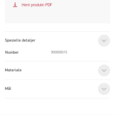
vertical_align_bottom
Hent produkt-PDF
Spesielle detaljer
Number
900000015
Materiale
Mål