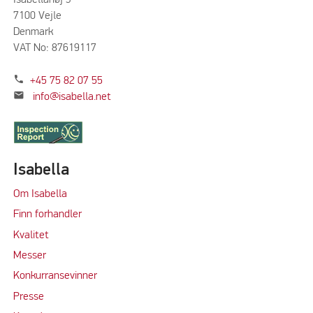
7100 Vejle
Denmark
VAT No: 87619117
phone
+45 75 82 07 55
mail
info@isabella.net
Isabella
Om Isabella
Finn forhandler
Kvalitet
M
e
sser
Konkurransevinner
Press
e