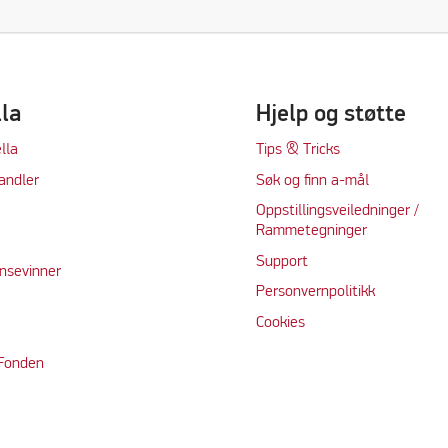
lla
Hjelp og støtte
lla
Tips & Tricks
andler
Søk og finn a-mål
Oppstillingsveiledninger /
Rammetegninger
Support
nsevinner
Personvernpolitikk
Cookie
s
 Fonden