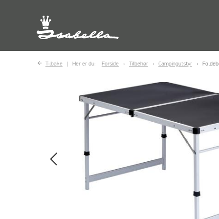
Tilbake
Her er du:
Forside
Tilbehør
Campingutstyr
Foldeb