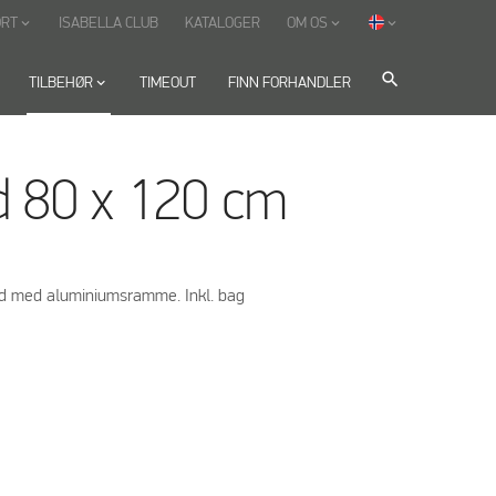
ORT
ISABELLA CLUB
KATALOGER
OM OS
keyboard_arrow_down
keyboard_arrow_down
keyboard_arrow_down
search
TILBEHØR
keyboard_arrow_down
TIMEOUT
FINN FORHANDLER
d 80 x 120 cm
 med aluminiumsramme. Inkl. bag