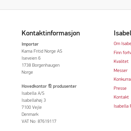
Kontaktinformasjon
Isabe
Om Isabe
Importør
Kama Fritid Norge AS
Finn forh
Iseveien 6
Kvalitet
1738 Borgenhaugen
M
e
sser
Norge
Konkurra
Hovedkontor & produsenter
Press
e
Isabella A/S
Kontakt
Isabellahøj 3
Isabella
7100 Vejle
Denmark
VAT No: 87619117