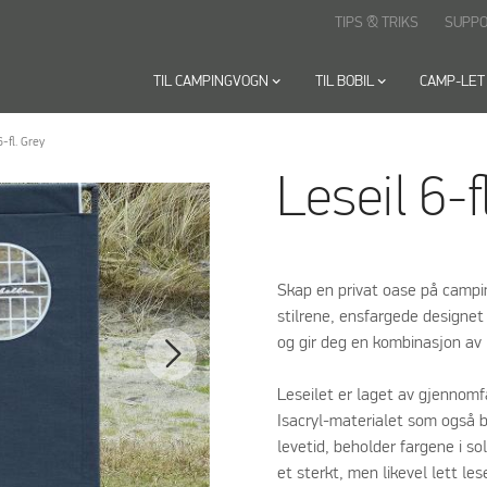
TIPS & TRIKS
SUPP
TIL CAMPINGVOGN
keyboard_arrow_down
TIL BOBIL
keyboard_arrow_down
CAMP-LET
6-fl. Grey
Leseil 6-f
Skap en privat oase på campin
stilrene, ensfargede designe
og gir deg en kombinasjon av 
Leseilet er laget av gjennomf
Isacryl-materialet som også br
levetid, beholder fargene i s
et sterkt, men likevel lett le