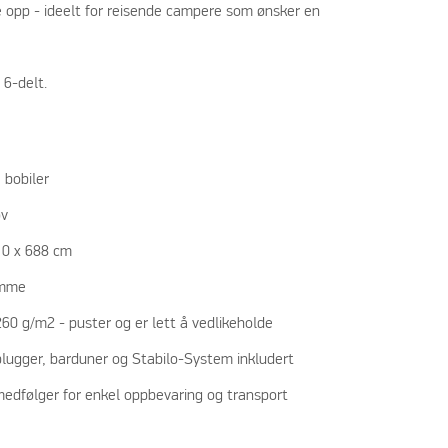
e opp - ideelt for reisende campere som ønsker en
 6-delt.
 bobiler
ov
110 x 688 cm
amme
 260 g/m2 - puster og er lett å vedlikeholde
plugger, barduner og Stabilo-System inkludert
medfølger for enkel oppbevaring og transport