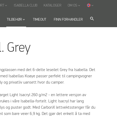
ORT
ISABELLA CLUB
KATALOGER
OM OS
keyboard_arrow_down
keyboard_arrow_down
keyboard_arrow_down
search
TILBEHØR
keyboard_arrow_down
TIMEOUT
FINN FORHANDLER
l. Grey
gplassen med det 6-delte leseilet Grey fra Isabella. Det
t med Isabellas Koøye passer perfekt til campingvogner
ly og privatliv uansett hvor du camper.
arget Light Isacryl 260 g/m2 - en lettere versjon av
ukes i våre Isabella-fortelt. Light Isacryl har lang
ollys og puster godt. Med CarbonX lettvektsstenger får du
seil som bare veier 6,9 kg. Det gjør det enkelt å ta med