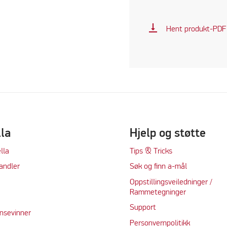
vertical_align_bottom
Hent produkt-PDF
lla
Hjelp og støtte
lla
Tips & Tricks
andler
Søk og finn a-mål
Oppstillingsveiledninger /
Rammetegninger
Support
nsevinner
Personvernpolitikk