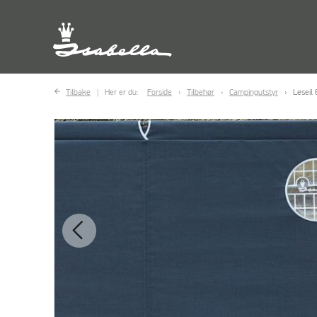
Tilbake
Her er du:
Forside
Tilbehør
Campingutstyr
Leseil 