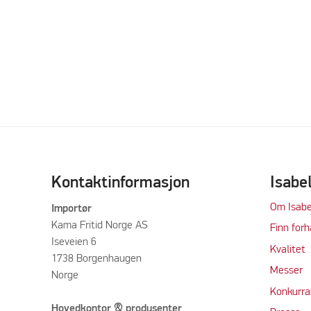
Kontaktinformasjon
Isabe
Om Isabe
Importør
Kama Fritid Norge AS
Finn forh
Iseveien 6
Kvalitet
1738 Borgenhaugen
M
e
sser
Norge
Konkurra
Hovedkontor & produsenter