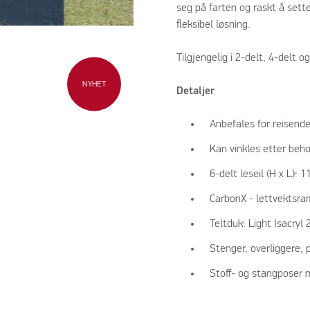
seg på farten og raskt å sett
fleksibel løsning.
Tilgjengelig i 2-delt, 4-delt og
NYHET
Detaljer
Anbefales for reisende
Kan vinkles etter beh
6-delt leseil (H x L): 
CarbonX - lettvektsr
Teltduk: Light Isacryl
Stenger, overliggere, 
Stoff- og stangposer 