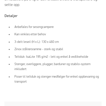
sette opp.
Detaljer
Anbefales for sesongcampere
Kan vinkles etter behov
3-delt leseil (H x L): 130 x 460 cm
Zinox stålrørsramme - sterk og stabil
Teltduk: IsaLite 195 g/m2 - lett og enkel å vedlikeholde
Stenger, overliggere, plugger, barduner og stabilo-system
inkludert
Poser til teltduk og stenger medfølger for enkel oppbevaring og
transport