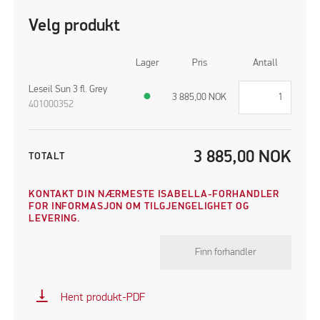
Velg produkt
Lager
Pris
Antall
Leseil Sun 3 fl. Grey
●
3 885,00
NOK
401000352
3 885,00
NOK
TOTALT
KONTAKT DIN NÆRMESTE ISABELLA-FORHANDLER
FOR INFORMASJON OM TILGJENGELIGHET OG
LEVERING.
Finn forhandler
vertical_align_bottom
Hent produkt-PDF