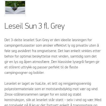
Leseil Sun 3 fl. Grey
Det 3-delte leseilet Sun Grey er den ideelle løsningen for
campingentusiaster som ønsker effektivt ly og privatliv uten å
føle seg avskåret fra omgivelsene. Det kan enkelt vinkles etter
behov for optimal beskyttelse mot vinden, samtidig som det
gir en lys og åpen atmosfære. Den klassiske lysegrå fargen gir
et stilrent uttrykk og passer perfekt til de fleste
campingvogner og bobiler.
Leseilet er laget av IsaLite, et lett og rengjøringsvennlig
polyestermateriale som er motstandsdyktig mot vær og vind.
Zinox-stålrørsrammen sørger for en solid og stabil
konstruksjon, slik at leseilet står støtt - selv i vind og vær. Med
en totalvekt på 8 kg er det fortsatt enkelt å transportere og