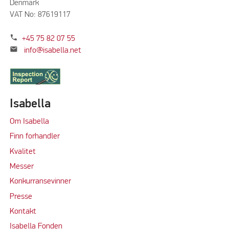
Denmark
VAT No: 87619117
phone
+45 75 82 07 55
mail
info@isabella.net
Isabella
Om Isabella
Finn forhandler
Kvalitet
M
e
sser
Konkurransevinner
Press
e
Kontakt
Isabella Fonden