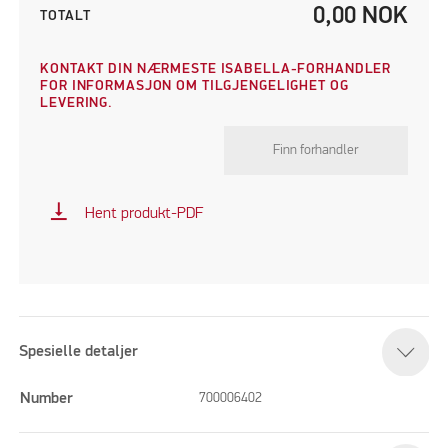
0,00
NOK
TOTALT
KONTAKT DIN NÆRMESTE ISABELLA-FORHANDLER
FOR INFORMASJON OM TILGJENGELIGHET OG
LEVERING.
Finn forhandler
vertical_align_bottom
Hent produkt-PDF
Spesielle detaljer
Number
700006402