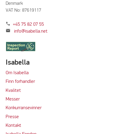
Denmark
VAT No: 87619117
phone
+45 75 82 07 55
mail
info@isabella.net
Isabella
Om Isabella
Finn forhandler
Kvalitet
M
e
sser
Konkurransevinner
Press
e
Kontakt