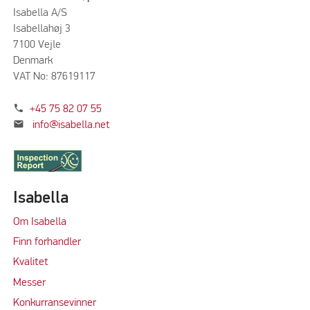
Isabella A/S
Isabellahøj 3
7100 Vejle
Denmark
VAT No: 87619117
phone
+45 75 82 07 55
mail
info@isabella.net
Isabella
Om Isabella
Finn forhandler
Kvalitet
M
e
sser
Konkurransevinner