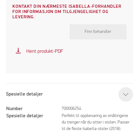
KONTAKT DIN NÆRMESTE ISABELLA-FORHANDLER
FOR INFORMASJON OM TILGJENGELIGHET OG
LEVERING.
Finn forhandler
vertical_align_bottom
Hent produkt-PDF
Spesielle detaljer
Number
700006254
Spesielle detaljer
Perfekt til oppbevaring av småtingene
du trenger når du sitter i stolen. Passer
til de fleste Isabella-stoler (2018).