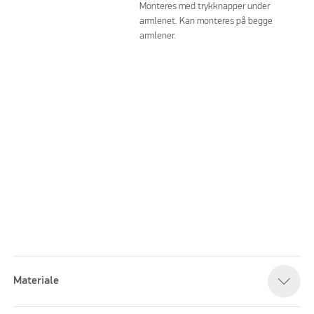
Monteres med trykknapper under
armlenet. Kan monteres på begge
armlener.
Materiale
Please accept marketing cookies to watch this video