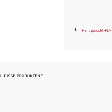
vertical_align_bottom
Hent produkt-PDF
IL DISSE PRODUKTENE