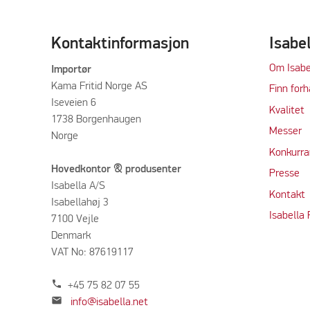
Kontaktinformasjon
Isabe
Om Isabe
Importør
Kama Fritid Norge AS
Finn forh
Iseveien 6
Kvalitet
1738 Borgenhaugen
M
e
sser
Norge
Konkurra
Hovedkontor & produsenter
Press
e
Isabella A/S
Kontakt
Isabellahøj 3
Isabella
7100 Vejle
Denmark
VAT No: 87619117
phone
+45 75 82 07 55
mail
info@isabella.net