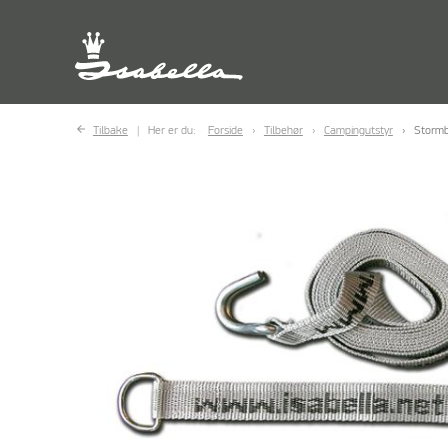
Tilbake
Her er du:
Forside
Tilbehør
Campingutstyr
Stormb