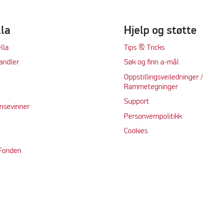
lla
Hjelp og støtte
lla
Tips & Tricks
andler
Søk og finn a-mål
Oppstillingsveiledninger /
Rammetegninger
Support
nsevinner
Personvernpolitikk
Cookie
s
 Fonden