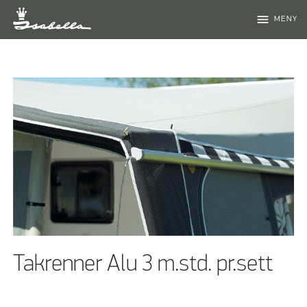
menu
MENY
Takrenner Alu 3 m.std. pr.sett