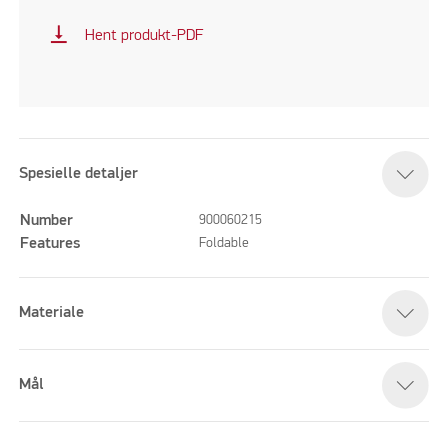
vertical_align_bottom
Hent produkt-PDF
Spesielle detaljer
Number
900060215
Features
Foldable
Materiale
Mål