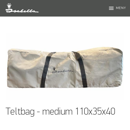
menu
MENY
Teltbag - medium 110x35x40