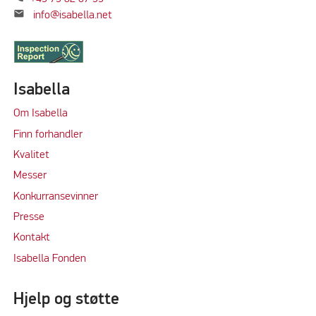
mail
info@isabella.net
Isabella
Om Isabella
Finn forhandler
Kvalitet
M
e
sser
Konkurransevinner
Press
e
Kontakt
Isabella Fonden
Hjelp og støtte