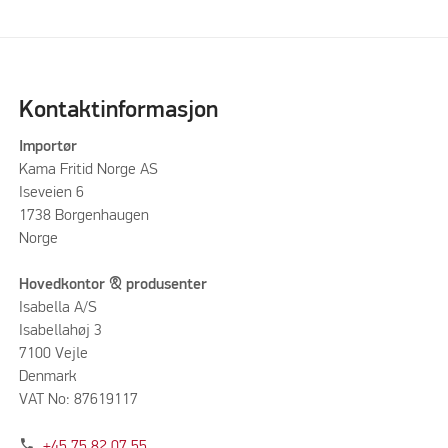
Kontaktinformasjon
Importør
Kama Fritid Norge AS
Iseveien 6
1738 Borgenhaugen
Norge
Hovedkontor & produsenter
Isabella A/S
Isabellahøj 3
7100 Vejle
Denmark
VAT No: 87619117
phone
+45 75 82 07 55