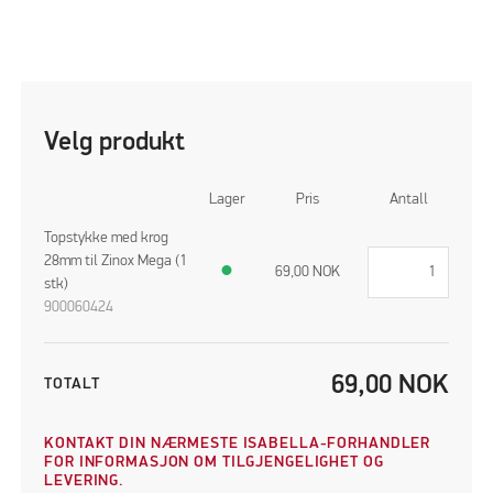
Velg produkt
Lager
Pris
Antall
Topstykke med krog
28mm til Zinox Mega (1
●
69,00
NOK
stk)
900060424
69,00
NOK
TOTALT
KONTAKT DIN NÆRMESTE ISABELLA-FORHANDLER
FOR INFORMASJON OM TILGJENGELIGHET OG
LEVERING.