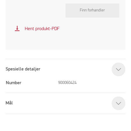
Finn forhandler
vertical_align_bottom
Hent produkt-PDF
Spesielle detaljer
Number
900060424
Mål