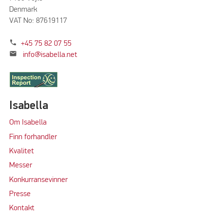
Denmark
VAT No: 87619117
phone
+45 75 82 07 55
mail
info@isabella.net
Isabella
Om Isabella
Finn forhandler
Kvalitet
M
e
sser
Konkurransevinner
Press
e
Kontakt