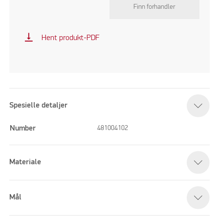
Finn forhandler
vertical_align_bottom
Hent produkt-PDF
Spesielle detaljer
Number
481004102
Materiale
Mål