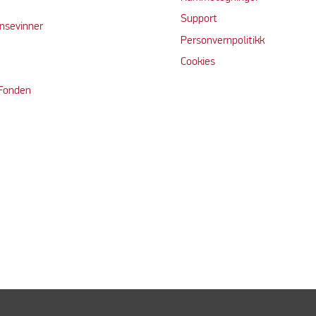
Support
nsevinner
Personvernpolitikk
Cookie
s
 Fonden