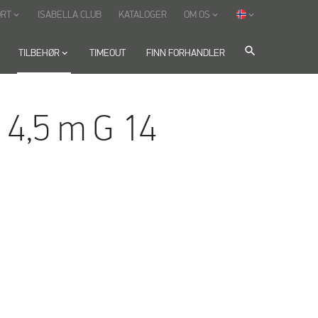
ORT
ISABELLA CLUB
KATALOGER
OM OS
keyboard_arrow_down
keyboard_arrow_down
keyboard_arrow_down
search
TILBEHØR
keyboard_arrow_down
TIMEOUT
FINN FORHANDLER
 4,5 m G 14