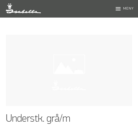
menu
MENY
Understk. grå/m