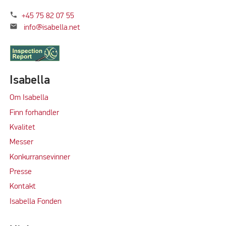
phone
+45 75 82 07 55
mail
info@isabella.net
Isabella
Om Isabella
Finn forhandler
Kvalitet
M
e
sser
Konkurransevinner
Press
e
Kontakt
Isabella Fonden