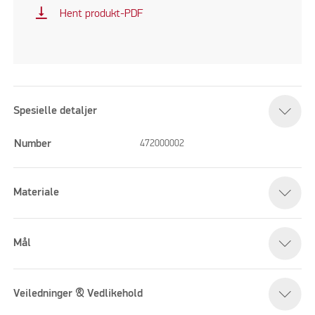
vertical_align_bottom
Hent produkt-PDF
Spesielle detaljer
Number
472000002
Materiale
Mål
Veiledninger & Vedlikehold