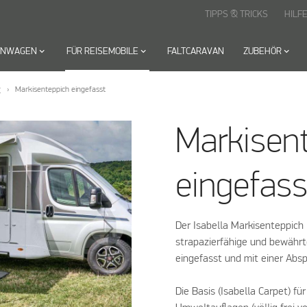
TIPPS & TRICKS
HILF
HNWAGEN
keyboard_arrow_down
FÜR REISEMOBILE
keyboard_arrow_down
FALTCARAVAN
ZUBEHÖR
keyboard_arrow_down
r
Markisenteppich eingefasst
Markisen
eingefass
Der Isabella Markisenteppich i
strapazierfähige und bewährte
eingefasst und mit einer Abs
Die Basis (Isabella Carpet) f