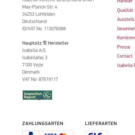
Händler
Max-Planck-Str. 4
Qualität
34253 Lohfelden
Ausstell
Deutschland
ID/VAT No. 113076088
Gewinner
Karriere
Hauptsitz & Hersteller
Presse
Isabella A/S
Contact
Isabellahøj 3
7100 Vejle
Isabella
Denmark
VAT No: 87619117
ZAHLUNGSARTEN
LIEFERARTEN