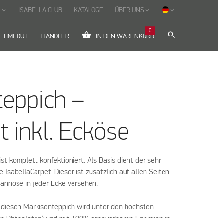
E
ISABELLA CLUB
KATALOGE
ÜBER UNS
keyboard_arrow_down
keyboard_arrow_down
keyboard_arrow_down
0
shopping_basket
search
TIMEOUT
HÄNDLER
IN DEN WARENKORB
teppich –
t inkl. Ecköse
st komplett konfektioniert. Als Basis dient der sehr
 IsabellaCarpet. Dieser ist zusätzlich auf allen Seiten
pannöse in jeder Ecke versehen.
ür diesen Markisenteppich wird unter den höchsten