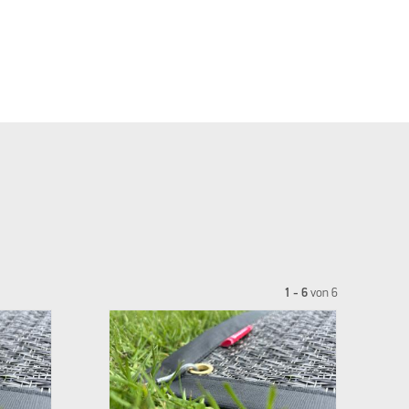
1 - 6
von
6