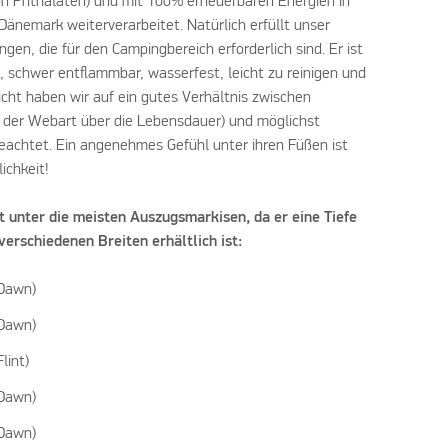
von Phthalaten) und mit 100% erneuerbaren Energien in
änemark weiterverarbeitet. Natürlich erfüllt unser
gen, die für den Campingbereich erforderlich sind. Er ist
, schwer entflammbar, wasserfest, leicht zu reinigen und
icht haben wir auf ein gutes Verhältnis zwischen
 der Webart über die Lebensdauer) und möglichst
achtet. Ein angenehmes Gefühl unter ihren Füßen ist
ichkeit!
t unter die meisten Auszugsmarkisen, da er eine Tiefe
verschiedenen Breiten erhältlich ist:
 Dawn)
 Dawn)
lint)
 Dawn)
 Dawn)