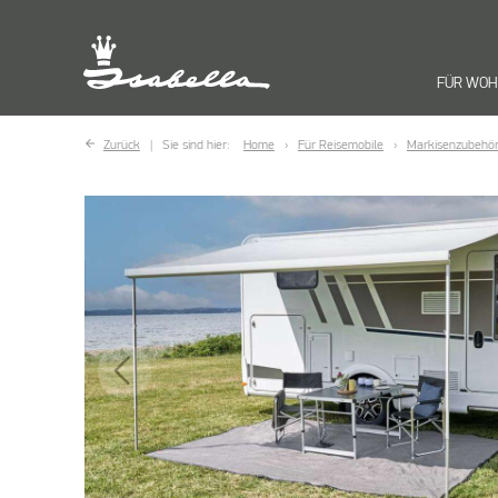
FÜR WO
Zurück
Sie sind hier:
Home
Für Reisemobile
Markisenzubehö