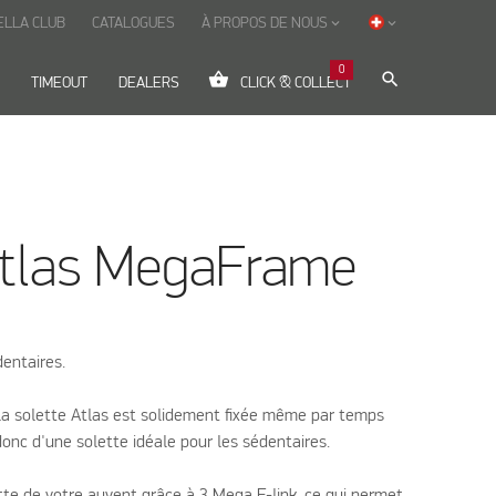
ELLA CLUB
CATALOGUES
À PROPOS DE NOUS
keyboard_arrow_down
keyboard_arrow_down
0
shopping_basket
search
TIMEOUT
DEALERS
CLICK & COLLECT
Atlas MegaFrame
dentaires.
la solette Atlas est solidement fixée même par temps
 donc d'une solette idéale pour les sédentaires.
tte de votre auvent grâce à 3 Mega F-link. ce qui permet