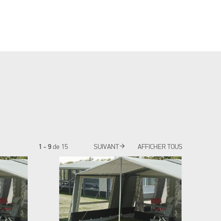
arrow_forward
1 - 9
de
15
SUIVANT
AFFICHER TOUS