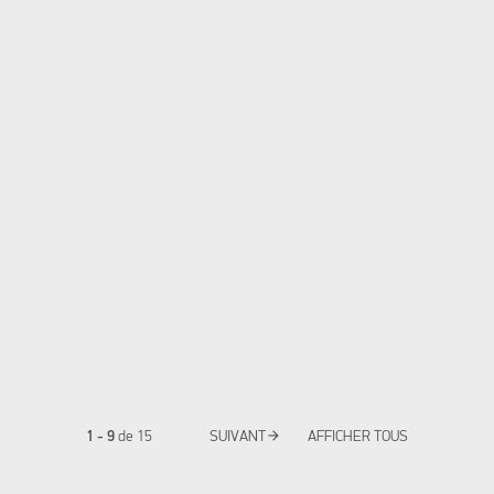
arrow_forward
1 - 9
de
15
SUIVANT
AFFICHER TOUS