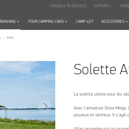
CONSEILS & ASTUCES
SUPPORT
ISAB
keyboard_arrow_down
CARAVANE
keyboard_arrow_down
POUR CAMPING-CARS
keyboard_arrow_down
CAMP-LET
ACCESSOIRES
keyboard_arrow_down
s
Atlas
Solette 
La solette ultime pour les sé
Avec l'armature Zinox Mega, 
pluvieux et venteux. Il s'agit
Atlas se monte sur la casque