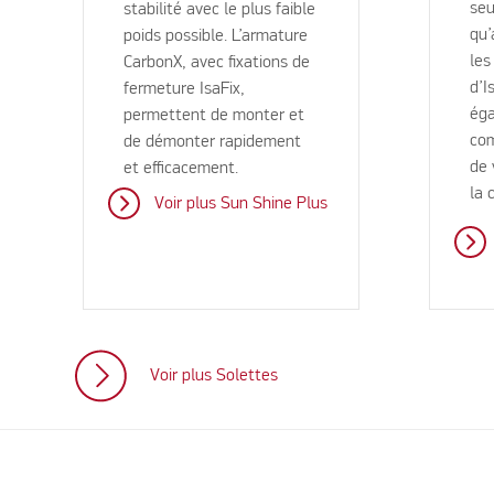
seu
stabilité avec le plus faible
qu’
poids possible. L’armature
les
CarbonX, avec fixations de
d’I
fermeture IsaFix,
éga
permettent de monter et
com
de démonter rapidement
de 
et efficacement.
la 
Voir plus Sun Shine Plus
Voir plus Solettes