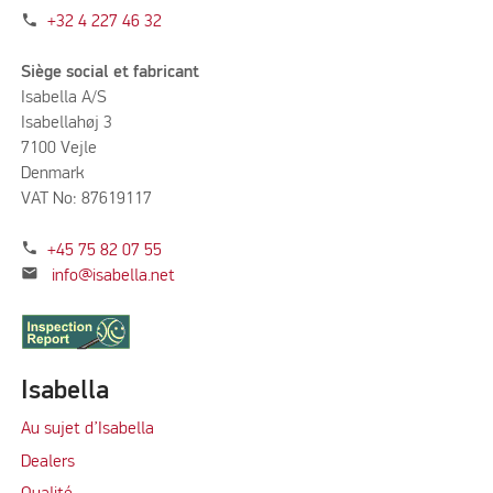
phone
+32 4 227 46 32
Siège social et fabricant
Isabella A/S
Isabellahøj 3
7100 Vejle
Denmark
VAT No: 87619117
phone
+45 75 82 07 55
mail
info@isabella.net
Isabella
Au sujet d’Isabella
Dealers