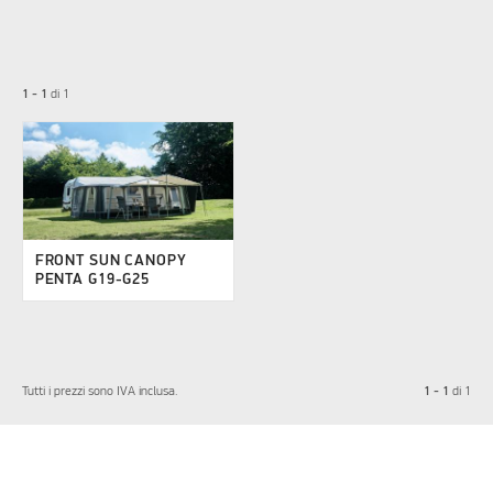
1 - 1
di
1
FRONT SUN CANOPY
PENTA G19-G25
1 - 1
Tutti i prezzi sono IVA inclusa.
di
1