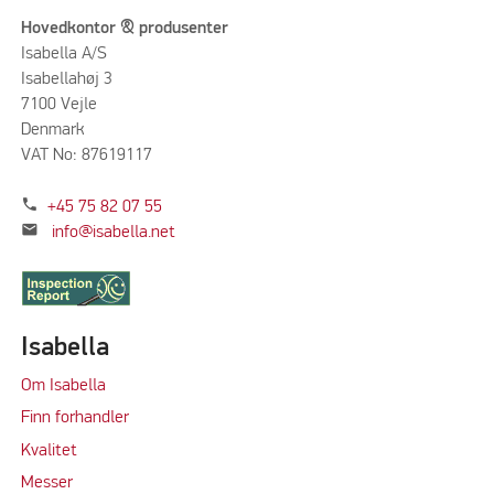
Hovedkontor & produsenter
Isabella A/S
Isabellahøj 3
7100 Vejle
Denmark
VAT No: 87619117
phone
+45 75 82 07 55
mail
info@isabella.net
Isabella
Om Isabella
Finn forhandler
Kvalitet
M
e
sser