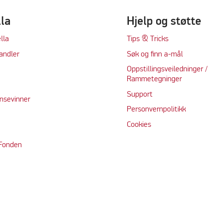
lla
Hjelp og støtte
lla
Tips & Tricks
andler
Søk og finn a-mål
Oppstillingsveiledninger /
Rammetegninger
Support
nsevinner
Personvernpolitikk
Cookie
s
 Fonden