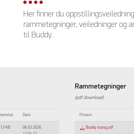
Her finner du oppstillingsveiledning
rammetegninger, veiledninger og a
til Buddy.
Rammetegninger
(pdf download)
størrelse
Dato
Filnavn
013 KB
06.03.2026
Buddy stang.pdf
11:04:11