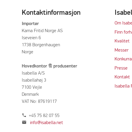
Kontaktinformasjon
Isabe
Om Isabe
Importør
Kama Fritid Norge AS
Finn forh
Iseveien 6
Kvalitet
1738 Borgenhaugen
M
e
sser
Norge
Konkurra
Hovedkontor & produsenter
Press
e
Isabella A/S
Kontakt
Isabellahøj 3
Isabella
7100 Vejle
Denmark
VAT No: 87619117
phone
+45 75 82 07 55
mail
info@isabella.net