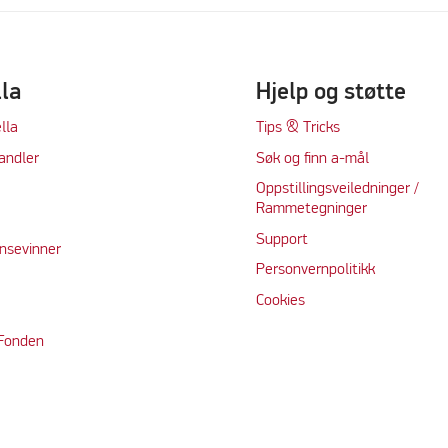
lla
Hjelp og støtte
lla
Tips & Tricks
andler
Søk og finn a-mål
Oppstillingsveiledninger /
Rammetegninger
Support
nsevinner
Personvernpolitikk
Cookie
s
 Fonden