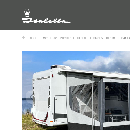
Tilbake
Her er du:
Forside
Til bobil
Markisetilbehør
Partn