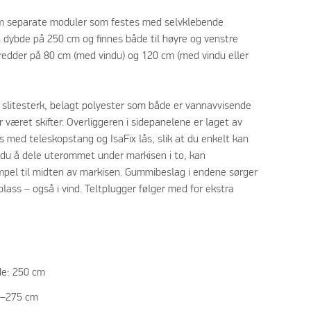
fem separate moduler som festes med selvklebende
 dybde på 250 cm og finnes både til høyre og venstre
bredder på 80 cm (med vindu) og 120 cm (med vindu eller
 i slitesterk, belagt polyester som både er vannavvisende
 været skifter. Overliggeren i sidepanelene er laget av
s med teleskopstang og IsaFix lås, slik at du enkelt kan
du å dele uterommet under markisen i to, kan
empel til midten av markisen. Gummibeslag i endene sørger
lass – også i vind. Teltplugger følger med for ekstra
de: 250 cm
5–275 cm