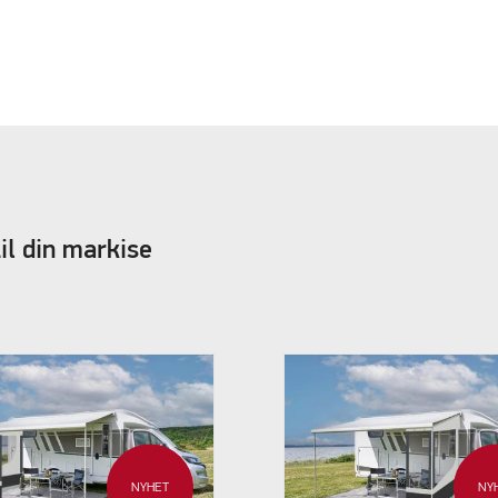
il din markise
NYHET
NY