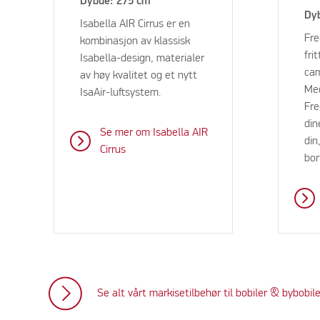
Dybde: 275 cm
Dy
Isabella AIR Cirrus er en
Fre
kombinasjon av klassisk
fri
Isabella-design, materialer
cam
av høy kvalitet og et nytt
Me
IsaAir-luftsystem.
Fre
din
Se mer om Isabella AIR
din
Cirrus
bor
Se alt vårt markisetilbehør til bobiler & bybobil