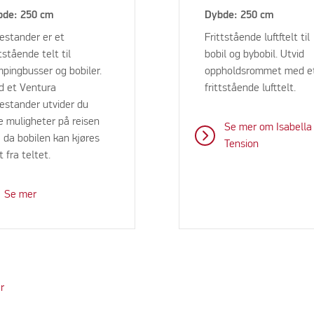
bde: 250 cm
Dybde: 250 cm
estander er et
Frittstående luftftelt til
ttstående telt til
bobil og bybobil. Utvid
pingbusser og bobiler.
oppholdsrommet med e
d et Ventura
frittstående lufttelt.
estander utvider du
e muligheter på reisen
Se mer om Isabella
, da bobilen kan kjøres
Tension
t fra teltet.
Se mer
er