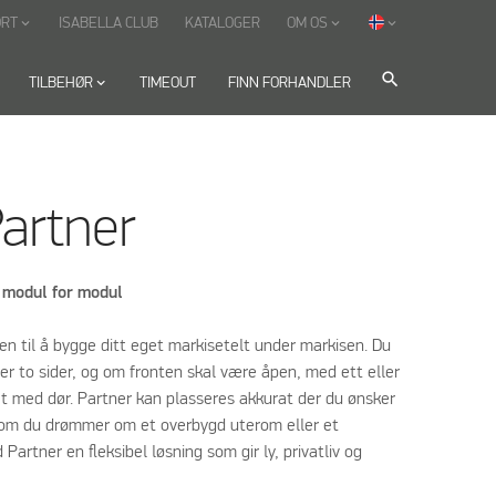
ORT
ISABELLA CLUB
KATALOGER
OM OS
keyboard_arrow_down
keyboard_arrow_down
keyboard_arrow_down
search
TILBEHØR
keyboard_arrow_down
TIMEOUT
FINN FORHANDLER
Partner
– modul for modul
ten til å bygge ditt eget markisetelt under markisen. Du
ler to sider, og om fronten skal være åpen, med ett eller
ket med dør. Partner kan plasseres akkurat der du ønsker
 om du drømmer om et overbygd uterom eller et
Partner en fleksibel løsning som gir ly, privatliv og