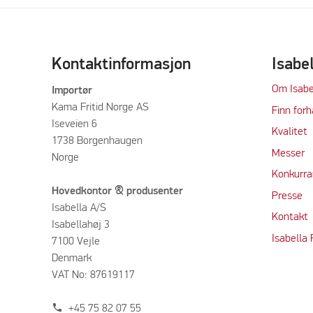
Kontaktinformasjon
Isabe
Om Isabe
Importør
Kama Fritid Norge AS
Finn forh
Iseveien 6
Kvalitet
1738 Borgenhaugen
M
e
sser
Norge
Konkurra
Hovedkontor & produsenter
Press
e
Isabella A/S
Kontakt
Isabellahøj 3
Isabella
7100 Vejle
Denmark
VAT No: 87619117
phone
+45 75 82 07 55