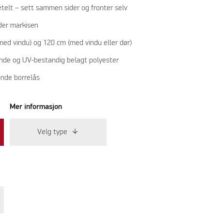
etelt – sett sammen sider og fronter selv
nder markisen
med vindu) og 120 cm (med vindu eller dør)
ende og UV-bestandig belagt polyester
nde borrelås
Mer informasjon
Velg type