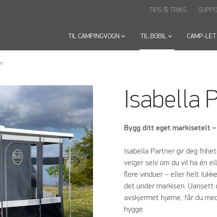
TIPS & TRIKS
SUPP
TIL CAMPINGVOGN
keyboard_arrow_down
TIL BOBIL
keyboard_arrow_down
CAMP-LET
er
Isabella 
Bygg ditt eget markisetelt 
Isabella Partner gir deg frihe
velger selv om du vil ha én el
flere vinduer – eller helt luk
det under markisen. Uansett
avskjermet hjørne, får du med 
hygge.