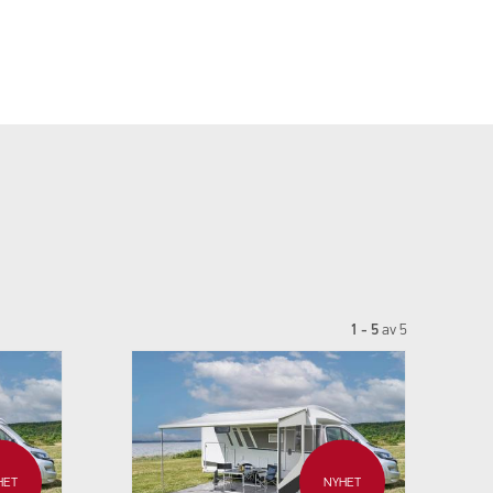
1 - 5
av
5
HET
NYHET