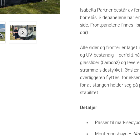
Isabella Partner består av 
borrelås. Sidepanelene har en
side. Frontpanelene finnes i 
dør).
Alle sider og fronter er laget
og UV-bestandig – perfekt når
glassfiber (CarbonX) og levere
stramme sidestykket. Ønsker 
overliggeren flyttes, for eks
for at stangen holder seg på p
stabilitet.
Detaljer
Passer til markisedyb
Monteringshøyde: 24