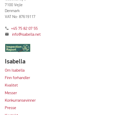
7100 Vejle
Denmark
VAT No: 87619117
phone
+45 75 82 07 55
mail
info@isabella.net
Isabella
Om Isabella
Finn forhandler
Kvalitet
M
e
sser
Konkurransevinner
Press
e