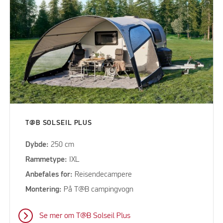
T@B SOLSEIL PLUS
Dybde:
250 cm
Rammetype:
IXL
Anbefales for:
Reisendecampere
Montering:
På T@B campingvogn
Se mer om T@B Solseil Plus