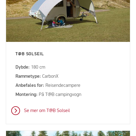
T@B SOLSEIL
Dybde:
180 cm
Rammetype:
CarbonX
Anbefales for:
Reisendecampere
Montering:
På T@B campingvogn
Se mer om T@B Solseil