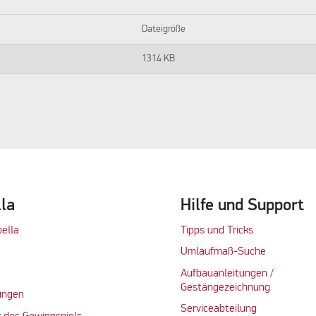
Dateigröße
1314 KB
lla
Hilfe und Support
bella
Tipps und Tricks
Umlaufmaß-Suche
Aufbauanleitungen /
Gestängezeichnung
ungen
Serviceabteilung