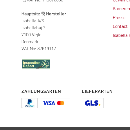
ID/VAT No. 113076088
Gewinner
Karriere
Hauptsitz & Hersteller
Presse
Isabella A/S
Contact
Isabellahøj 3
7100 Vejle
Isabella
Denmark
VAT No: 87619117
ZAHLUNGSARTEN
LIEFERARTEN