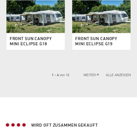
FRONT SUN CANOPY
FRONT SUN CANOPY
MINI ECLIPSE G18
MINI ECLIPSE G19
arrow_forward
1 - 4
von
16
WEITER
ALLE ANZEIGEN
WIRD OFT ZUSAMMEN GEKAUFT