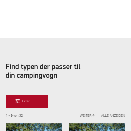
Find typen der passer til
din campingvogn
tune
Filter
arrow_forward
1 - 9
von
32
WEITER
ALLE ANZEIGEN