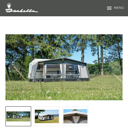
menu
MENÜ