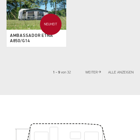
NEUHEIT
AMBASSADOR ETNA
A850/G14
arrow_forward
1 - 9
von
32
WEITER
ALLE ANZEIGEN