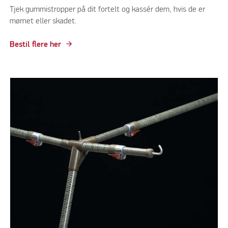
Tjek gummistropper på dit fortelt og kassér dem, hvis de er
mørnet eller skadet.
Bestil flere her