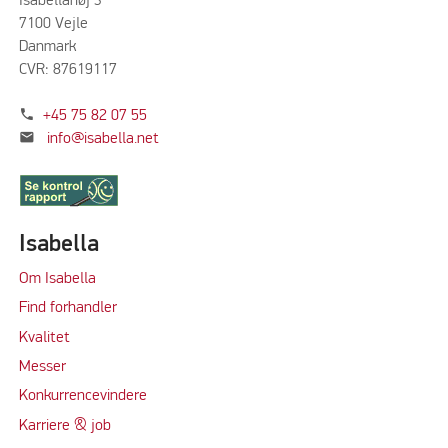
Isabellahøj 3
7100 Vejle
Danmark
CVR: 87619117
phone
+45 75 82 07 55
mail
info@isabella.net
Isabella
Om Isabella
Find forhandler
Kvalitet
Messer
Konkurrencevindere
Karriere & job