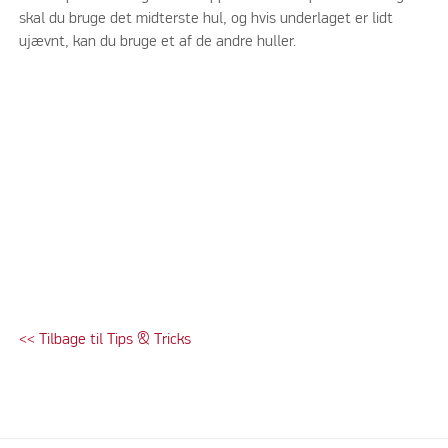
skal du bruge det midterste hul, og hvis underlaget er lidt
ujævnt, kan du bruge et af de andre huller.
<< Tilbage til Tips & Tricks
Venligst acceptere marketing-cookies for at se denne video