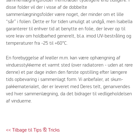
sammenlægningsfolder fremtræder tydeligere end tidligere. I
disse folder vil der i visse af de dobbelte
sammenlægningsfolder være noget, der minder om et lille
“sår” i folien. Dette er for tiden umuligt at undgå, men Isabella
garanterer til enhver tid at benytte en folie, der lever op til
vore krav om holdbarhed generelt, bl.a. imod UV-bestråling og
temperaturer fra -25 til +60°C.
En forebyggelse af krøller m.m. kan være ophængning af
vinduesstykkerne et varmt sted (over radiatoren - uden at røre
denne) et par dage inden den første opstilling efter længere
tids opbevaring i sammenlagt form. Vi anbefaler, at skum-
pakkematerialet, der er leveret med Deres telt, genanvendes
ved hver sammenlægning, da det bidrager til vedligeholdelsen
af vinduerne.
<< Tilbage til Tips & Tricks