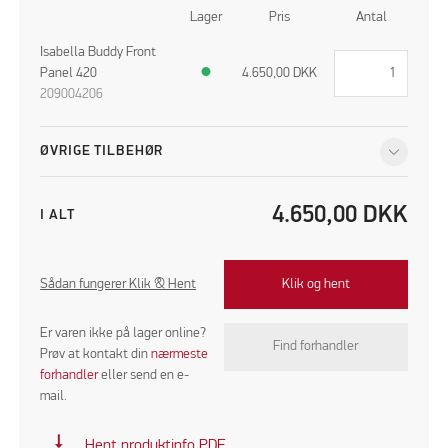
Lager
Pris
Antal
Isabella Buddy Front
Panel 420
●
4.650,00
DKK
209004206
ØVRIGE TILBEHØR
4.650,00
DKK
I ALT
Sådan fungerer Klik & Hent
Klik og hent
Er varen ikke på lager online?
Find forhandler
Prøv at kontakt din
nærmeste
forhandler
eller send en e-
mail.
vertical_align_bottom
Hent produktinfo PDF