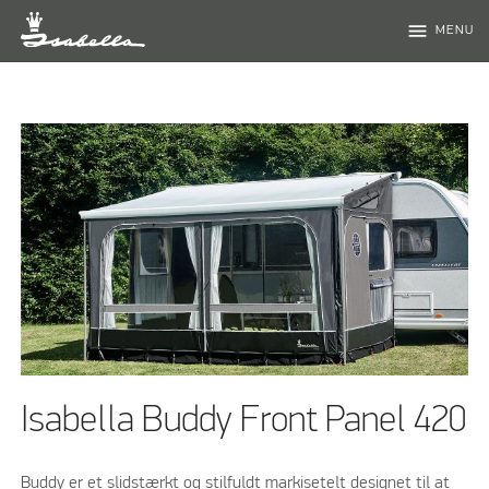
menu
MENU
Isabella Buddy Front Panel 420
Buddy er et slidstærkt og stilfuldt markisetelt designet til at