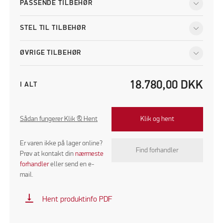
PASSENDE TILBEHØR
STEL TIL TILBEHØR
ØVRIGE TILBEHØR
18.780,00
DKK
I ALT
Sådan fungerer Klik & Hent
Klik og hent
Er varen ikke på lager online?
Find forhandler
Prøv at kontakt din
nærmeste
forhandler
eller send en e-
mail.
vertical_align_bottom
Hent produktinfo PDF