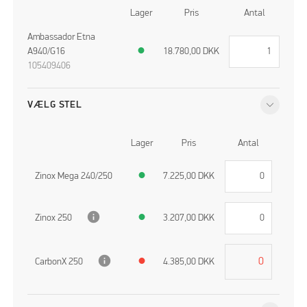
Lager
Pris
Antal
Ambassador Etna
A940/G16
●
18.780,00
DKK
105409406
VÆLG STEL
Lager
Pris
Antal
Zinox Mega 240/250
●
7.225,00
DKK
info
Zinox 250
●
3.207,00
DKK
info
CarbonX 250
●
4.385,00
DKK