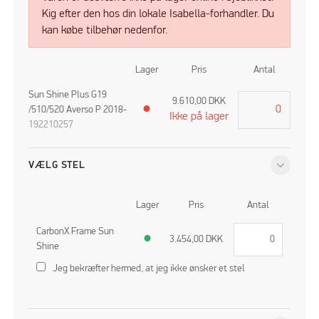
Kig efter den hos din lokale Isabella-forhandler. Du
kan købe tilbehør nedenfor.
Lager
Pris
Antal
Sun Shine Plus G19
9.610,00
DKK
/510/520 Averso P 2018-
●
Ikke på lager
192210257
VÆLG STEL
Lager
Pris
Antal
CarbonX Frame Sun
●
3.454,00
DKK
Shine
Jeg bekræfter hermed, at jeg ikke ønsker et stel