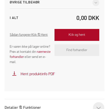
ØVRIGE TILBEHØR
0,00
DKK
I ALT
Sådan fungerer Klik & Hent
Klik og hent
Er varen ikke på lager online?
Find forhandler
Prøv at kontakt din
nærmeste
forhandler
eller send en e-
mail.
vertical_align_bottom
Hent produktinfo PDF
Detaljer & Funktioner