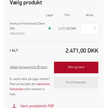
Vælg produkt
Lager
Pris
Antal
Ventura Frontsolsejl Dove
350
●
2.471,00
DKK
206403504
2.471,00
DKK
I ALT
Sådan fungerer Klik & Hent
Klik og hent
Er varen ikke på lager online?
Find forhandler
Prøv at kontakt din
nærmeste
forhandler
eller send en e-
mail.
vertical_align_bottom
Hent produktinfo PDF