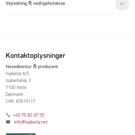
Vejledning & vedligeholdelse
Kontaktoplysninger
Hovedkontor & producent
Isabella A/S
Isabellahøj 3
7100 Vejle
Danmark
CVR: 87619117
phone
+45 75 82 07 55
mail
info@isabella.net