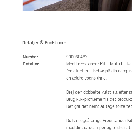
Detaljer & Funktioner
Number
900060487
Detaljer
Med Freestander Kit – Multi Fit k
fortelt eller tilbehør på din camp
en ældre vognskinne.
Drej den dobbelte vulst alt efter s
Brug klik-profilerne fra det produk
Det gør det nemt at tage forteltet
Du kan også bruge Freestander Kitt
med din autocamper og ønsker at l