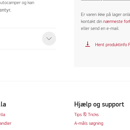
 autocamper og kan
entyr.
Er varen ikke på lager onl
kontakt din
nærmeste for
eller send en e-mail.
vertical_align_bottom
Hent produktinfo 
lla
Hjælp og support
lla
Tips & Tricks
andler
A-måls søgning