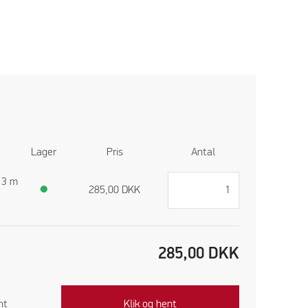
Lager
Pris
Antal
t 3 m
●
285,00
DKK
285,00
DKK
nt
Klik og hent