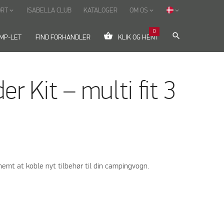
ORT
ISABELLA CLUB
KATALOGER
OM OS
keyboard_arrow_down
keyboard_arrow_down
keyboard_arrow_down
0
shopping_basket
search
MP-LET
FIND FORHANDLER
KLIK OG HENT
r Kit – multi fit 3
nemt at koble nyt tilbehør til din campingvogn.