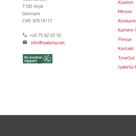
Kvalitet
7100 Vejle
Messer
Danmark
CVR: 87619117
Konkurre
Karriere 
phone
+45 75 82 07 55
Presse
mail
info@isabella.net
Kontakt
TimeOut
Isabella