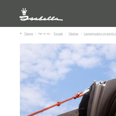
Tilbage
Her er du:
Forside
Tilbehør
Campingudstyr og øvrigt t