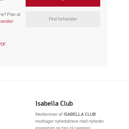
ine? Prøv at
Find forhandler
handler
PDF
Isabella Club
Medlemmer af
ISABELLA CLUB
modtager nyhedsbreve med nyheder,
inspiration og tips til camping.