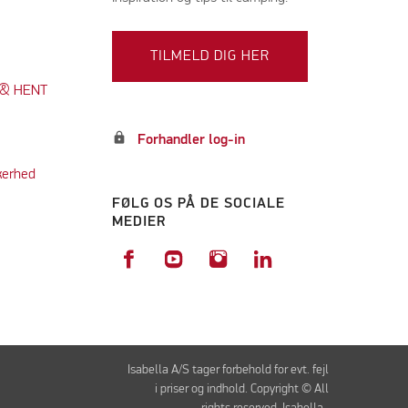
TILMELD DIG HER
K & HENT
lock
Forhandler log-in
kerhed
FØLG OS PÅ DE SOCIALE
MEDIER
Isabella A/S tager forbehold for evt. fejl
i priser og indhold. Copyright © All