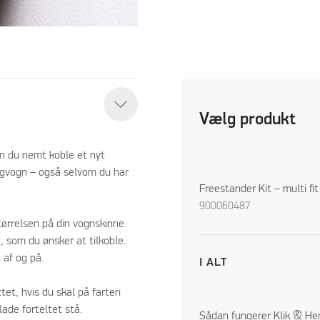
Vælg produkt
an du nemt koble et nyt
ingvogn – også selvom du har
Freestander Kit – multi fi
900060487
tørrelsen på din vognskinne.
t, som du ønsker at tilkoble.
 af og på.
I ALT
et, hvis du skal på farten
ade forteltet stå.
Sådan fungerer Klik & He