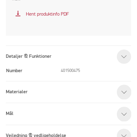
vertical_align_bottom
Hent produktinfo PDF
Detaljer & Funktioner
Number
401500475
Materialer
Mål
Vejledning & vedligeholdelse