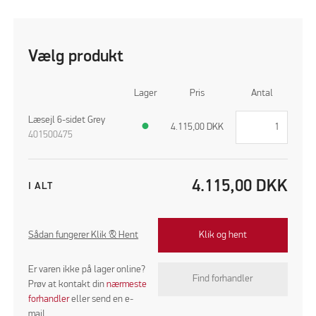
Vælg produkt
Lager
Pris
Antal
Læsejl 6-sidet Grey
●
4.115,00
DKK
401500475
4.115,00
DKK
I ALT
Sådan fungerer Klik & Hent
Klik og hent
Er varen ikke på lager online?
Find forhandler
Prøv at kontakt din
nærmeste
forhandler
eller send en e-
mail.