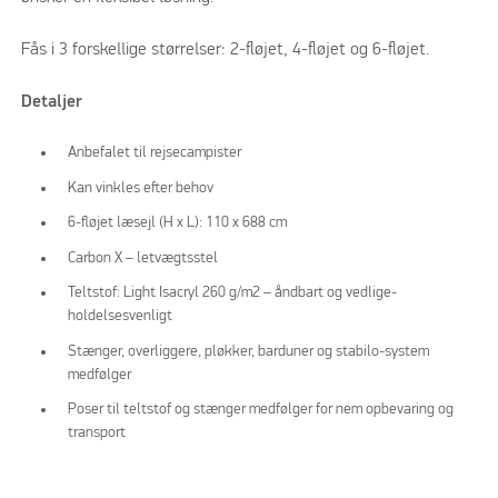
Fås i 3 forskellige størrelser: 2-fløjet, 4-fløjet og 6-fløjet.
Detaljer
Anbefalet til rejsecampister
Kan vinkles efter behov
6-fløjet læsejl (H x L): 110 x 688 cm
Carbon X – letvægtsstel
Teltstof: Light Isacryl 260 g/m2 – åndbart og vedlige­
holdelsesvenligt
Stænger, overliggere, pløkker, barduner og stabilo-system
medfølger
Poser til teltstof og stænger medfølger for nem opbevaring og
transport