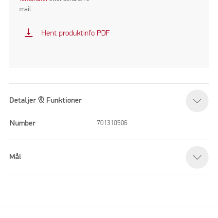
mail.
vertical_align_bottom
Hent produktinfo PDF
Detaljer & Funktioner
Number
701310506
Mål