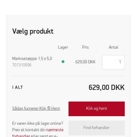
Vælg produkt
Lager
Pris
Antal
Markisetæppe 1,5 x 5,0
●
629,00
DKK
701310506
629,00
DKK
I ALT
Sådan fungerer Klik & Hent
Klik og hent
Er varen ikke på lager online?
Find forhandler
Prøv at kontakt din
nærmeste
forhandler
eller send en e-