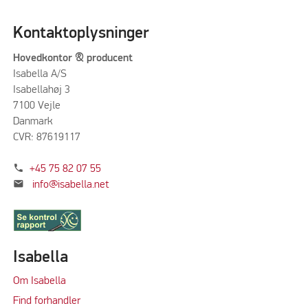
Kontaktoplysninger
Hovedkontor & producent
Isabella A/S
Isabellahøj 3
7100 Vejle
Danmark
CVR: 87619117
phone
+45 75 82 07 55
mail
info@isabella.net
Isabella
Om Isabella
Find forhandler