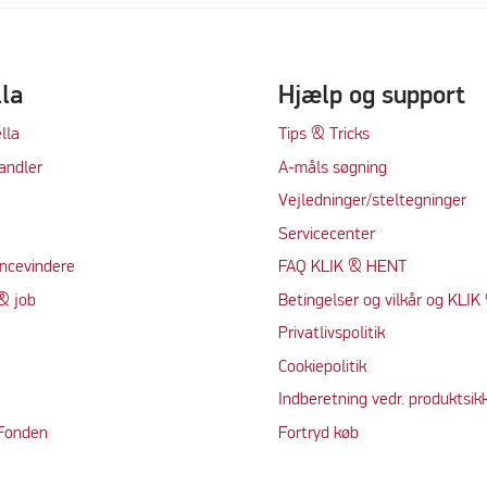
lla
Hjælp og support
lla
Tips & Tricks
andler
A-måls søgning
Vejledninger/steltegninger
Servicecenter
ncevindere
FAQ KLIK & HENT
& job
Betingelser og vilkår og KLI
Privatlivspolitik
Cookiepolitik
Indberetning vedr. produktsik
 Fonden
Fortryd køb