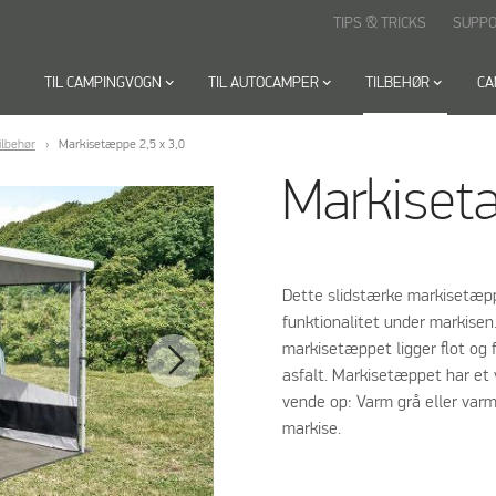
TIPS & TRICKS
SUPP
TIL CAMPINGVOGN
keyboard_arrow_down
TIL AUTOCAMPER
keyboard_arrow_down
TILBEHØR
keyboard_arrow_down
CA
ilbehør
Markisetæppe 2,5 x 3,0
Markisetæ
Dette slidstærke markisetæp
funktionalitet under markisen.
markisetæppet ligger flot og 
asfalt. Markisetæppet har et 
vende op: Varm grå eller varm
markise.