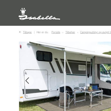
Tilbage
Her er du:
Forside
Tilbehør
Campingudstyr og øvrigt t