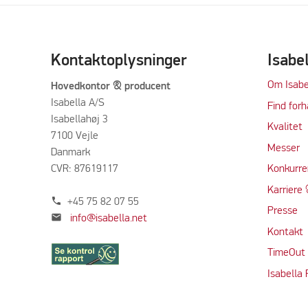
Kontaktoplysninger
Isabe
Om Isabe
Hovedkontor & producent
Isabella A/S
Find forh
Isabellahøj 3
Kvalitet
7100 Vejle
Messer
Danmark
CVR: 87619117
Konkurre
Karriere 
phone
+45 75 82 07 55
Presse
mail
info@isabella.net
Kontakt
TimeOut
Isabella