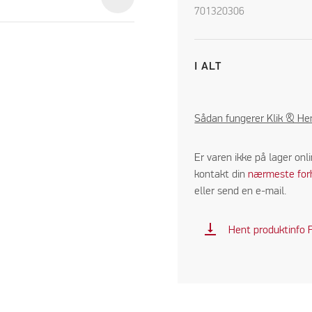
701320306
I ALT
Sådan fungerer Klik & He
Er varen ikke på lager onl
kontakt din
nærmeste for
eller send en e-mail.
vertical_align_bottom
Hent produktinfo 