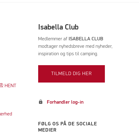
Isabella Club
Medlemmer af
ISABELLA CLUB
modtager nyhedsbreve med nyheder,
inspiration og tips til camping.
TILMELD DIG HER
K & HENT
lock
Forhandler log-in
kerhed
FØLG OS PÅ DE SOCIALE
MEDIER