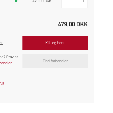
●
479,00
DKK
479,00
DKK
nt
Klik og hent
ine? Prøv at
Find forhandler
handler
PDF