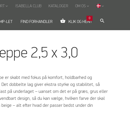
ORT
ISABELLA CLUB
KATALOGER
OM OS
keyboard_arrow_down
keyboard_arrow_down
keyboard_arrow_down
0
shopping_basket
search
MP-LET
FIND FORHANDLER
KLIK OG HENT
ppe 2,5 x 3,0
pe er skabt med fokus på komfort, holdbarhed og
 Det dobbelte lag giver ekstra styrke og stabilitet, så
fast på underlaget – uanset om det er på græs, grus eller
vendbart design, så du kan vælge, hvilken farve der skal
 beige – alt efter hvad der passer bedst under din