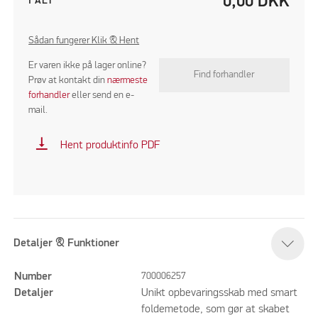
0,00
DKK
I ALT
Sådan fungerer Klik & Hent
Er varen ikke på lager online?
Find forhandler
Prøv at kontakt din
nærmeste
forhandler
eller send en e-
mail.
vertical_align_bottom
Hent produktinfo PDF
Detaljer & Funktioner
Number
700006257
Detaljer
Unikt opbevaringsskab med smart
foldemetode, som gør at skabet