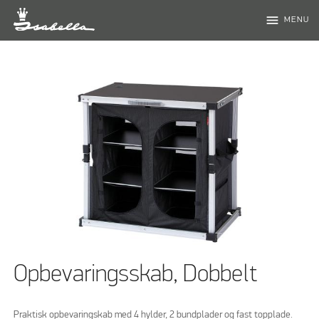
menu
MENU
Opbevaringsskab, Dobbelt
Praktisk opbevaringskab med 4 hylder, 2 bundplader og fast topplade.