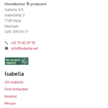
Hovedkontor & producent
Isabella A/S
Isabellahøj 3
7100 Vejle
Danmark
CVR: 87619117
phone
+45 75 82 07 55
mail
info@isabella.net
Isabella
Om Isabella
Find forhandler
Kvalitet
Messer