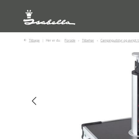
Tilbage
Her er du:
Forside
Tilbehør
Campingudstyr og øvrigt t