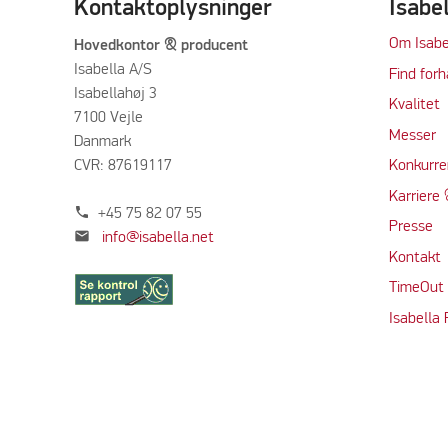
Kontaktoplysninger
Isabe
Om Isabe
Hovedkontor & producent
Isabella A/S
Find forh
Isabellahøj 3
Kvalitet
7100 Vejle
Messer
Danmark
CVR: 87619117
Konkurre
Karriere 
phone
+45 75 82 07 55
Presse
mail
info@isabella.net
Kontakt
TimeOut
Isabella