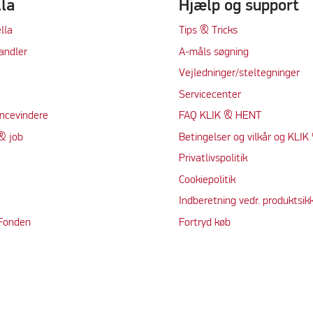
lla
Hjælp og support
lla
Tips & Tricks
andler
A-måls søgning
Vejledninger/steltegninger
Servicecenter
ncevindere
FAQ KLIK & HENT
& job
Betingelser og vilkår og KLI
Privatlivspolitik
Cookiepolitik
Indberetning vedr. produktsik
 Fonden
Fortryd køb