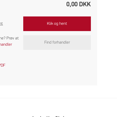
0,00
DKK
nt
Klik og hent
ine? Prøv at
Find forhandler
handler
PDF