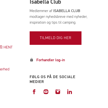
Isabella Club
Medlemmer af
ISABELLA CLUB
modtager nyhedsbreve med nyheder,
inspiration og tips til camping.
TILMELD DIG HER
K & HENT
lock
Forhandler log-in
kerhed
FØLG OS PÅ DE SOCIALE
MEDIER