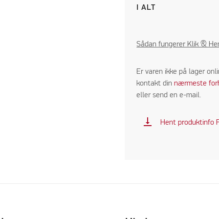
I ALT
Sådan fungerer Klik & He
Er varen ikke på lager onl
kontakt din
nærmeste for
eller send en e-mail.
vertical_align_bottom
Hent produktinfo 