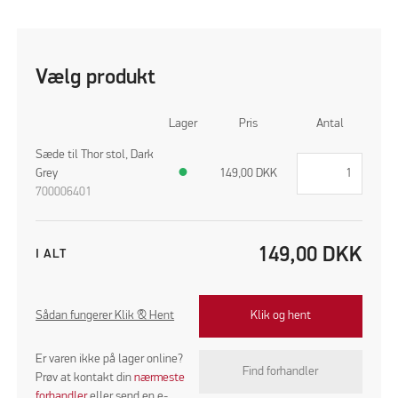
Vælg produkt
Lager
Pris
Antal
Sæde til Thor stol, Dark
Grey
●
149,00
DKK
700006401
149,00
DKK
I ALT
Sådan fungerer Klik & Hent
Klik og hent
Er varen ikke på lager online?
Find forhandler
Prøv at kontakt din
nærmeste
forhandler
eller send en e-