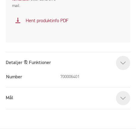
mail.
vertical_align_bottom
Hent produktinfo PDF
Detaljer & Funktioner
Number
700006401
Mål