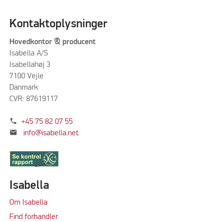
Kontaktoplysninger
Hovedkontor & producent
Isabella A/S
Isabellahøj 3
7100 Vejle
Danmark
CVR: 87619117
phone
+45 75 82 07 55
mail
info@isabella.net
Isabella
Om Isabella
Find forhandler