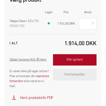
Vælg produkt
Lager
Pris
Antal
Tæppe Dawn 3,0 x 7,0
●
1.914,00
DKK
700261700
1.914,00
DKK
I ALT
Sådan fungerer Klik & Hent
Klik og hent
Er varen ikke på lager online?
Find forhandler
Prøv at kontakt din
nærmeste
forhandler
eller send en e-
mail.
vertical_align_bottom
Hent produktinfo PDF